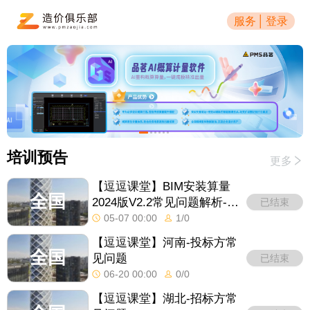
服务
│
登录
培训预告
更多
【逗逗课堂】BIM安装算量
全国
2024版V2.2常见问题解析-消
已结束
防水专业
05-07 00:00
1
/
0
【逗逗课堂】河南-投标方常
全国
见问题
已结束
06-20 00:00
0
/
0
【逗逗课堂】湖北-招标方常