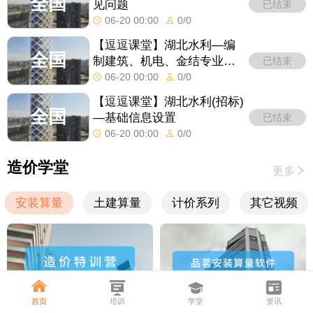
全国
见问题
已结束
06-20 00:00
0
/
0
【逗逗课堂】湖北水利—编
全国
制建筑、机电、金结专业工
已结束
程量清单
06-20 00:00
0
/
0
【逗逗课堂】湖北水利(招标)
全国
—基础信息设置
已结束
06-20 00:00
0
/
0
造价学堂
更多
安装算量
土建算量
计价系列
其它视频
首页
培训
学堂
资讯